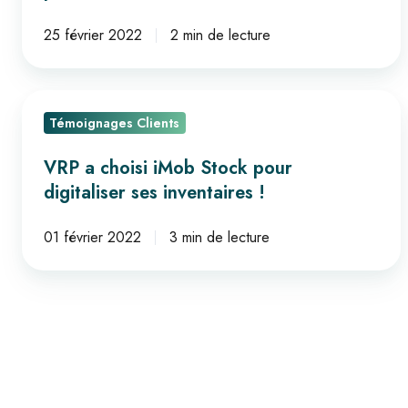
améliorations
pour
25 février 2022
2 min de lecture
votre
ERP
VRP
?
Témoignages Clients
a
choisi
VRP a choisi iMob Stock pour
iMob
digitaliser ses inventaires !
Stock
pour
01 février 2022
3 min de lecture
digitaliser
ses
inventaires !