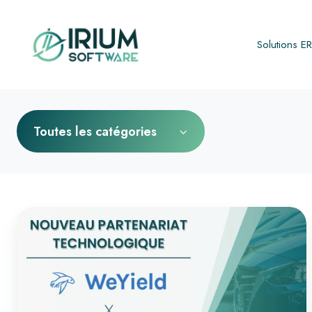
Solutions E
Toutes les catégories
IRIUM
SOFTWARE
x
WeYield
: