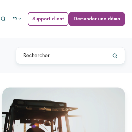
Support client
Demander une démo
FR
Dernières
actualités
Interface
pour
iPro !