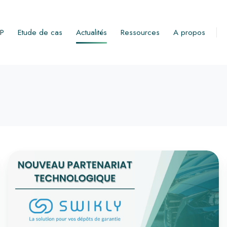
RP
Etude de cas
Actualités
Ressources
A propos
IRIUM
SOFTWARE
x
SWIKLY
: