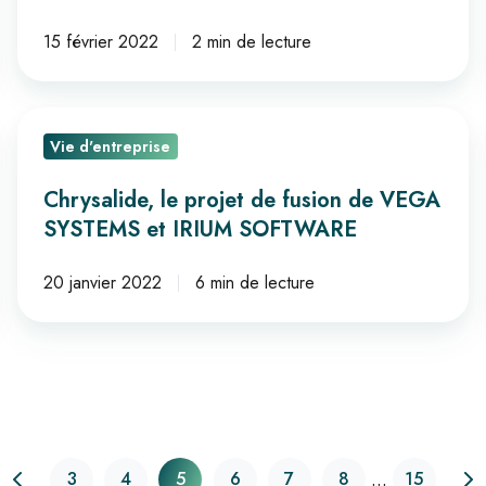
fait
peau
15 février 2022
2 min de lecture
neuve !
Chrysalide,
Vie d'entreprise
le
projet
Chrysalide, le projet de fusion de VEGA
de
SYSTEMS et IRIUM SOFTWARE
fusion
de
20 janvier 2022
6 min de lecture
VEGA
SYSTEMS
et
IRIUM
SOFTWARE
...
3
4
5
6
7
8
15