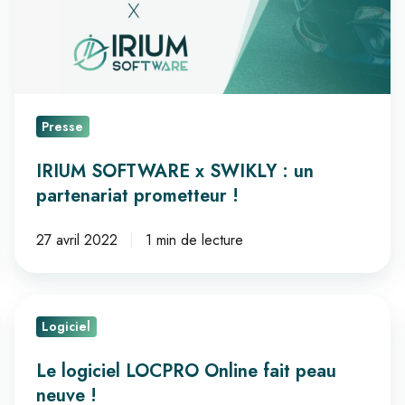
un
partenariat
prometteur
!
Presse
IRIUM SOFTWARE x SWIKLY : un
partenariat prometteur !
27 avril 2022
1 min de lecture
Le
Logiciel
logiciel
LOCPRO
Le logiciel LOCPRO Online fait peau
Online
neuve !