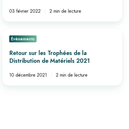
GREAT
PLACE
03 février 2022
2 min de lecture
TO
WORK
Retour
!
Évènements
sur
les
Retour sur les Trophées de la
Trophées
Distribution de Matériels 2021
de
la
10 décembre 2021
2 min de lecture
Distribution
de
Matériels
2021