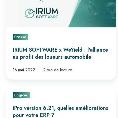
l'alliance
au
profit
des
loueurs
Presse
automobile
IRIUM SOFTWARE x WeYield : l'alliance
au profit des loueurs automobile
16 mai 2022
2 min de lecture
iPro
Logiciel
version
6.21,
iPro version 6.21, quelles améliorations
quelles
pour votre ERP ?