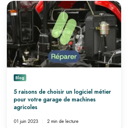
5
raisons
de
choisir
un
logiciel
métier
pour
votre
garage
Blog
de
5 raisons de choisir un logiciel métier
machines
pour votre garage de machines
agricoles
agricoles
01 juin 2023
2 min de lecture