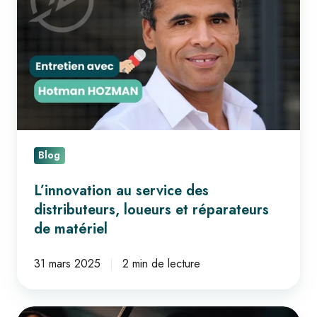
service
des
distributeurs,
loueurs
et
réparateurs
de
matériel
Blog
L’innovation au service des
distributeurs, loueurs et réparateurs
de matériel
31 mars 2025
2 min de lecture
Et