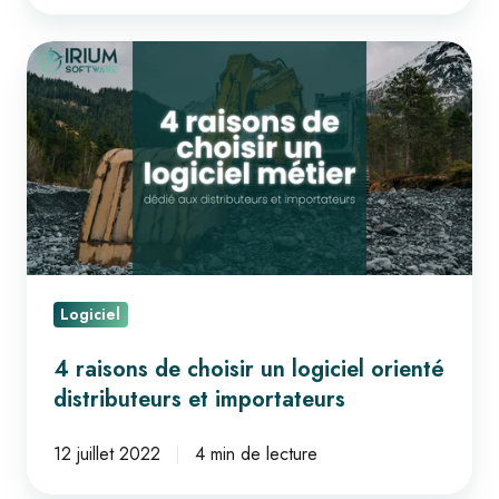
4
raisons
de
choisir
un
logiciel
orienté
distributeurs
et
Logiciel
importateurs
4 raisons de choisir un logiciel orienté
distributeurs et importateurs
12 juillet 2022
4 min de lecture