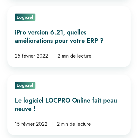
iPro
Logiciel
version
6.21,
iPro version 6.21, quelles
quelles
améliorations pour votre ERP ?
améliorations
pour
25 février 2022
2 min de lecture
votre
ERP
Le
?
Logiciel
logiciel
LOCPRO
Le logiciel LOCPRO Online fait peau
Online
neuve !
fait
peau
15 février 2022
2 min de lecture
neuve !