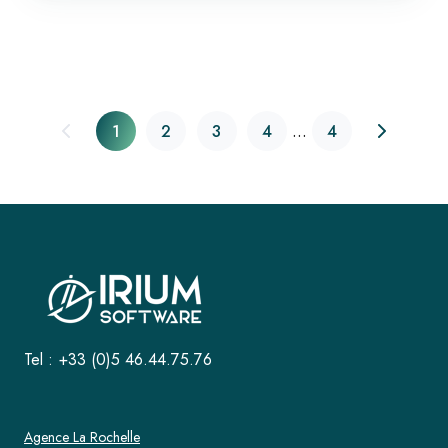
magasiniers
...
1
2
3
4
4
Tel : +33 (0)5 46.44.75.76
Agence La Rochelle