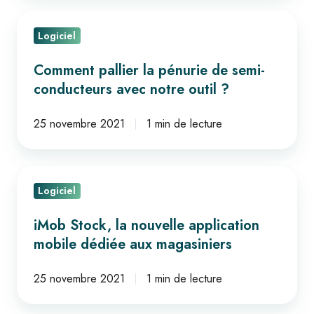
Comment
Logiciel
pallier
la
Comment pallier la pénurie de semi-
pénurie
conducteurs avec notre outil ?
de
semi-
25 novembre 2021
1 min de lecture
conducteurs avec
notre
iMob
outil
Logiciel
Stock,
?
la
iMob Stock, la nouvelle application
nouvelle
mobile dédiée aux magasiniers
application
mobile
25 novembre 2021
1 min de lecture
dédiée
aux