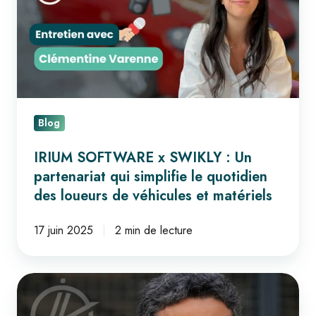
:
Un
partenariat
qui
simplifie
le
Blog
quotidien
des
IRIUM SOFTWARE x SWIKLY : Un
loueurs
partenariat qui simplifie le quotidien
de
des loueurs de véhicules et matériels
véhicules
et
17 juin 2025
2 min de lecture
matériels
L’innovation
au