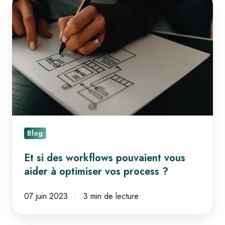
si
des
workflows
pouvaient
vous
aider
à
optimiser
vos
Blog
process
?
Et si des workflows pouvaient vous
aider à optimiser vos process ?
07 juin 2023
3 min de lecture