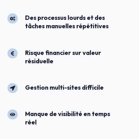
maintenance
mal
anticipés
Des
Des processus lourds et des
tâches manuelles répétitives
processus
lourds
et
des
Risque
Risque financier sur valeur
résiduelle
tâches
financier
manuelles
sur
répétitives
valeur
résiduelle
Gestion
Gestion multi-sites difficile
multi-
sites
difficile
Manque
Manque de visibilité en temps
réel
de
visibilité