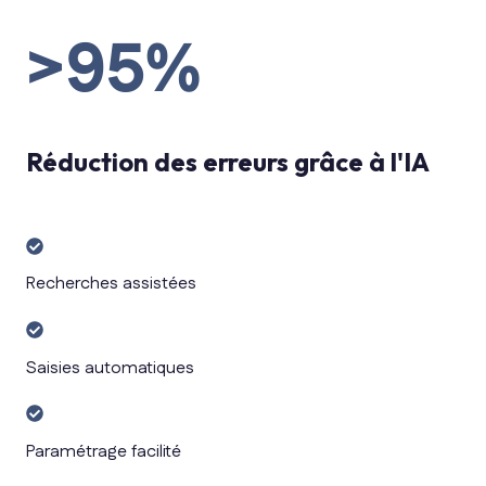
de
transformation
>95%
Réduction des erreurs grâce à l'IA
Recherches
assistées
Recherches assistées
Saisies
automatiques
Saisies automatiques
Paramétrage
facilité
Paramétrage facilité