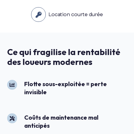
Location courte durée
Ce qui fragilise la rentabilité
des loueurs modernes
Flotte
Flotte sous-exploitée = perte
invisible
sous-
exploitée
=
perte
Coûts
Coûts de maintenance mal
anticipés
invisible
de