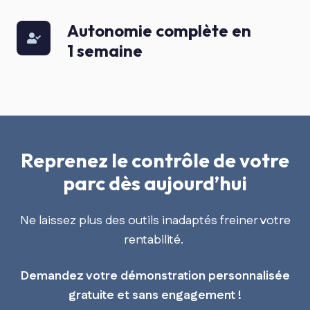
à
3
Autonomie complète en
Autonomie
jours
1 semaine
complète
maximum
en
1
semaine
Reprenez le contrôle de votre
parc dès aujourd’hui
Ne laissez plus des outils inadaptés freiner votre
rentabilité.
Demandez votre démonstration personnalisée
gratuite et sans engagement !