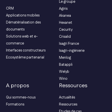
Le groupe
CRM
Agiris
Applications mobiles
Akanea
Dématérialisation des
Hexanet
documents
Cecurity
Solutions web et e-
Crisalid
commerce
Isagri France
Interfaces constructeurs
Isagri-ingénierie
Ecosystème partenarial
Menlog
Batappli
Welyb
Wino
A propos
Ressources
Qui sommes-nous
Actualités
Formations
Ressources
Etudes de cas