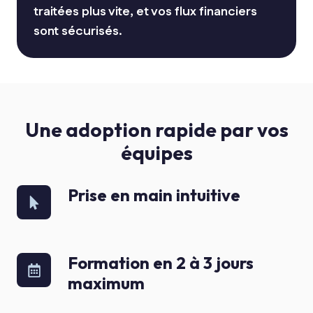
traitées plus vite, et vos flux financiers
sont sécurisés.
Une adoption rapide par vos
équipes
Prise en main intuitive
Prise
en
main
intuitive
Formation en 2 à 3 jours
Formation
maximum
en
2