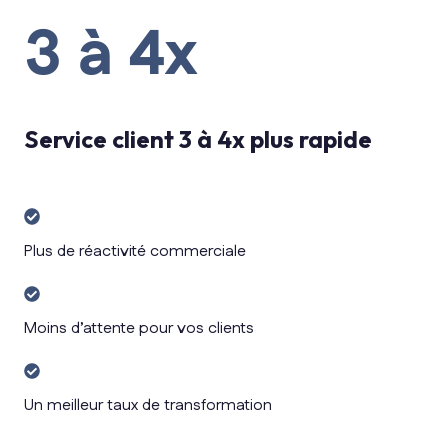
3 à 4x
Service client 3 à 4x plus rapide
Plus
de
Plus de réactivité commerciale
réactivité
Moins
commerciale
d’attente
Moins d’attente pour vos clients
pour
Un
vos
meilleur
clients
Un meilleur taux de transformation
taux