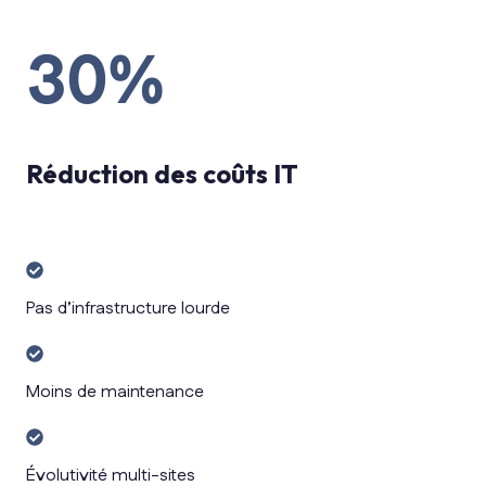
30%
Réduction des coûts IT
Pas
d’infrastructure
Pas d’infrastructure lourde
lourde
Moins
de
Moins de maintenance
maintenance
Évolutivité
multi-
Évolutivité multi-sites