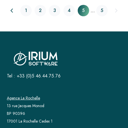
...
1
2
3
4
5
5
Tel : +33 (0)5 46.44.75.76
Agence La Rochelle
13 rue Jacques Monod
BP 90396
17001 La Rochelle Cedex 1