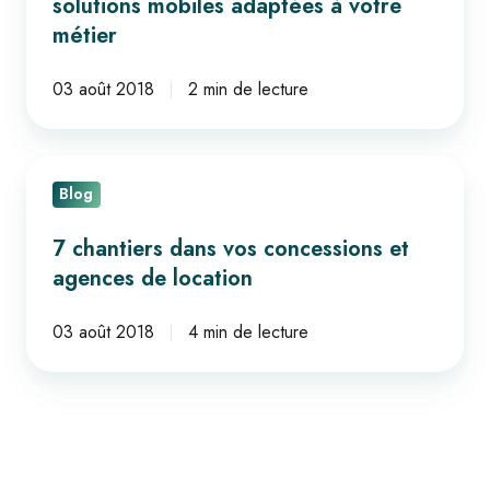
solutions mobiles adaptées à votre
des
métier
solutions
mobiles
03 août 2018
2 min de lecture
adaptées
à
7
votre
Blog
chantiers
métier
dans
7 chantiers dans vos concessions et
vos
agences de location
concessions
et
03 août 2018
4 min de lecture
agences
de
location