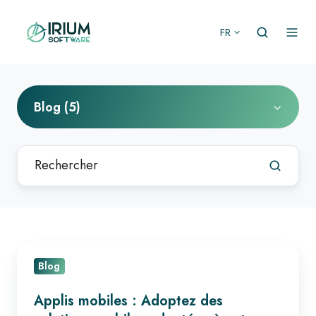
FR
Blog (5)
Applis
Blog
mobiles
:
Applis mobiles : Adoptez des
Adoptez