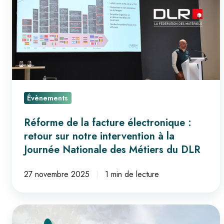
facture
électronique
:
retour
sur
notre
intervention
Évènements
à
la
Réforme de la facture électronique :
Journée
retour sur notre intervention à la
Nationale
Journée Nationale des Métiers du DLR
des
Métiers
27 novembre 2025
1 min de lecture
du
DLR
IRIUM