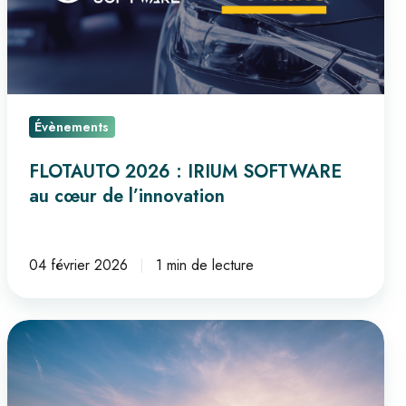
au
cœur
de
l’innovation
Évènements
FLOTAUTO 2026 : IRIUM SOFTWARE
au cœur de l’innovation
04 février 2026
1 min de lecture
🚚 SOLUTRANS
2025
: