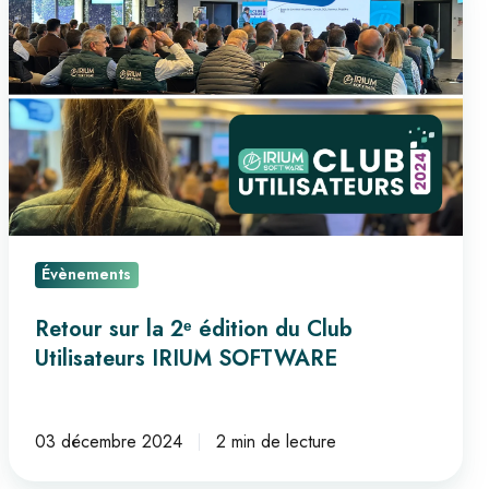
sur
la
2ᵉ
édition
du
Club
Utilisateurs
IRIUM
SOFTWARE
Évènements
Retour sur la 2ᵉ édition du Club
Utilisateurs IRIUM SOFTWARE
03 décembre 2024
2 min de lecture