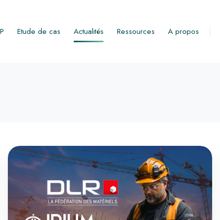
RP
Etude de cas
Actualités
Ressources
A propos
IRIUM
SOFTWARE
au
Congrès
DLR