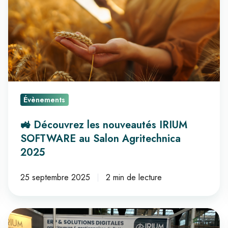
nouveautés
IRIUM
SOFTWARE
au
Salon
Agritechnica
2025
Évènements
🚜​ Découvrez les nouveautés IRIUM
SOFTWARE au Salon Agritechnica
2025
25 septembre 2025
2 min de lecture
FLOTAUTO