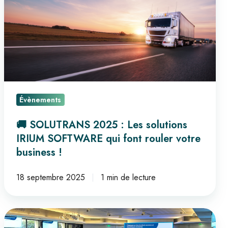
Les
solutions
IRIUM
SOFTWARE
qui
font
rouler
Évènements
votre
business !
🚚 SOLUTRANS 2025 : Les solutions
IRIUM SOFTWARE qui font rouler votre
business !
18 septembre 2025
1 min de lecture
Retour