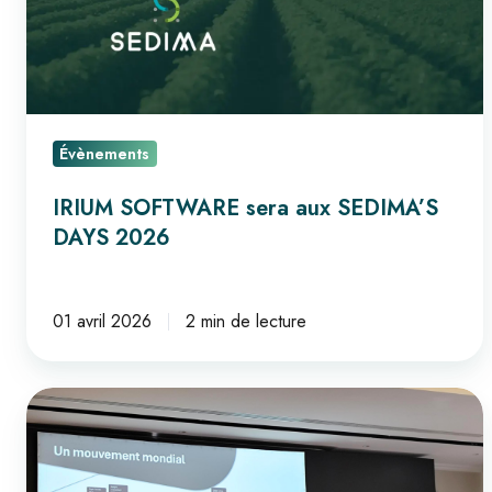
DAYS
2026
Évènements
IRIUM SOFTWARE sera aux SEDIMA’S
DAYS 2026
01 avril 2026
2 min de lecture
Réforme
de
la