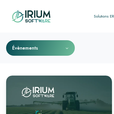
Solutions E
Évènements
IRIUM
SOFTWARE
sera
aux
SEDIMA’S