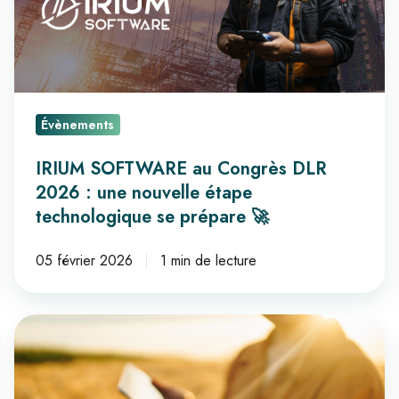
2026
:
une
nouvelle
étape
Évènements
technologique
se
IRIUM SOFTWARE au Congrès DLR
prépare
2026 : une nouvelle étape
🚀
technologique se prépare 🚀
05 février 2026
1 min de lecture
🚜​
Découvrez
les