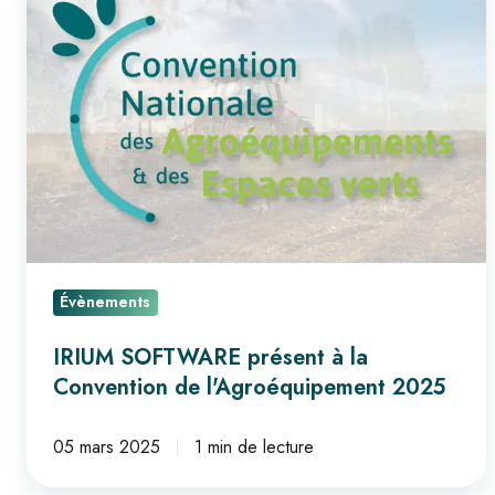
SOFTWARE
présent
à
la
Convention
de
l'Agroéquipement
2025
Évènements
IRIUM SOFTWARE présent à la
Convention de l'Agroéquipement 2025
05 mars 2025
1 min de lecture