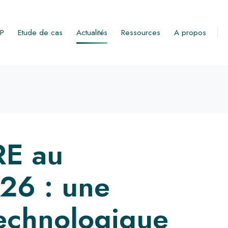
RP
Etude de cas
Actualités
Ressources
A propos
E au
26 : une
technologique