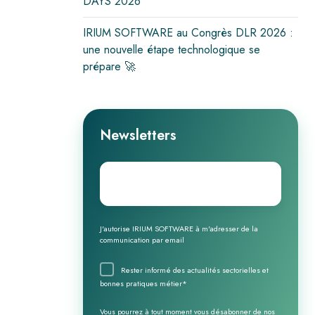
DAYS 2026
IRIUM SOFTWARE au Congrès DLR 2026 :
une nouvelle étape technologique se
prépare 🚀
Newsletters
Email
*
J'autorise IRIUM SOFTWARE à m'adresser de la
communication par email
Rester informé des actualités sectorielles et
bonnes pratiques métier
*
Vous pourrez à tout moment vous désabonner de nos