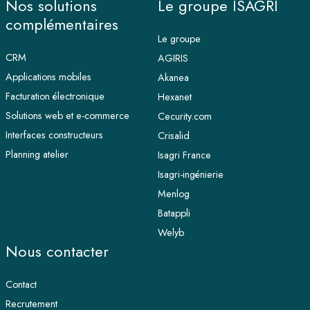
Nos solutions
Le groupe ISAGRI
complémentaires
Le groupe
CRM
AGIRIS
Applications mobiles
Akanea
Facturation électronique
Hexanet
Solutions web et e-commerce
Cecurity.com
Interfaces constructeurs
Crisalid
Planning atelier
Isagri France
Isagri-ingénierie
Menlog
Batappli
Welyb
Nous contacter
Contact
Recrutement