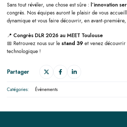
Sans tout révéler, une chose est sûre :
l’innovation s
congrès. Nos équipes auront le plaisir de vous accueill
dynamique et vous faire découvrir, en avant-première,
📍
Congrès DLR 2026 au MEET Toulouse
📅 Retrouvez nous sur le
stand 39
et venez découvrir
technologique !
Partager
Partager
Partager
Partager
sur
sur
sur
X
Facebook
LinkedIn
Catégories:
Évènements