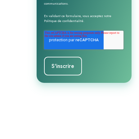
communications.
En validant ce formulaire, vous acceptez notre
Politique de confidentialité
.