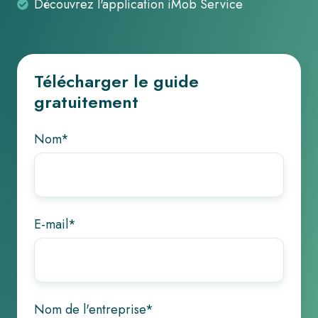
Découvrez
Découvrez l'application iMob Service
votre
vous
l'application
atelier
apprendrez
iMob
dans
Service
ce
Télécharger le guide
guide
gratuitement
Nom
*
E-mail
*
Nom de l'entreprise
*