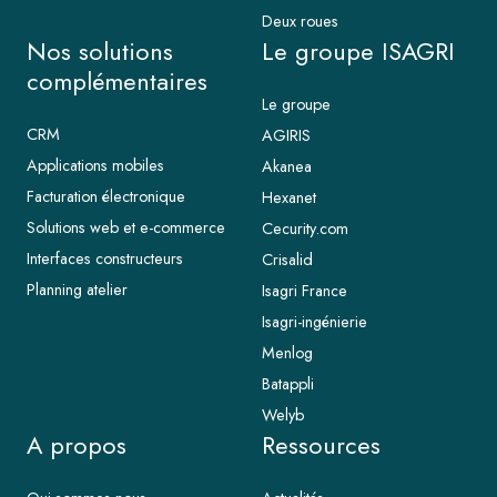
Deux roues
Nos solutions
Le groupe ISAGRI
complémentaires
Le groupe
CRM
AGIRIS
Applications mobiles
Akanea
Facturation électronique
Hexanet
Solutions web et e-commerce
Cecurity.com
Interfaces constructeurs
Crisalid
Planning atelier
Isagri France
Isagri-ingénierie
Menlog
Batappli
Welyb
A propos
Ressources