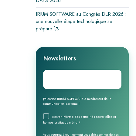
DAYS 2026
IRIUM SOFTWARE au Congrès DLR 2026 :
une nouvelle étape technologique se
prépare 🚀
Newsletters
Email
*
J'autorise IRIUM SOFTWARE à m'adresser de la
communication par email
Rester informé des actualités sectorielles et
bonnes pratiques métier
*
Vous pourrez à tout moment vous désabonner de nos