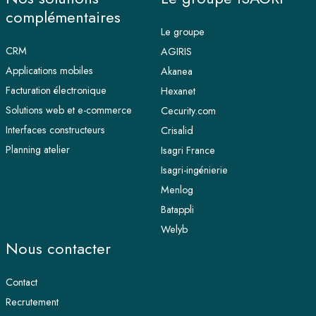
complémentaires
Le groupe
CRM
AGIRIS
Applications mobiles
Akanea
Facturation électronique
Hexanet
Solutions web et e-commerce
Cecurity.com
Interfaces constructeurs
Crisalid
Planning atelier
Isagri France
Isagri-ingénierie
Menlog
Batappli
Welyb
Nous contacter
Contact
Recrutement