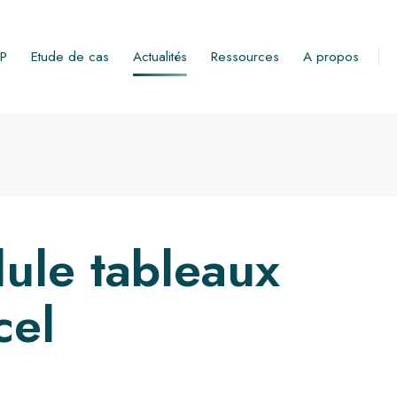
RP
Etude de cas
Actualités
Ressources
A propos
ule tableaux
cel