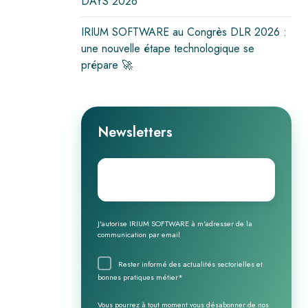
DAYS 2026
IRIUM SOFTWARE au Congrès DLR 2026 :
une nouvelle étape technologique se
prépare 🚀
Newsletters
Email
*
J'autorise IRIUM SOFTWARE à m'adresser de la
communication par email
Rester informé des actualités sectorielles et
bonnes pratiques métier
*
Vous pourrez à tout moment vous désabonner de nos