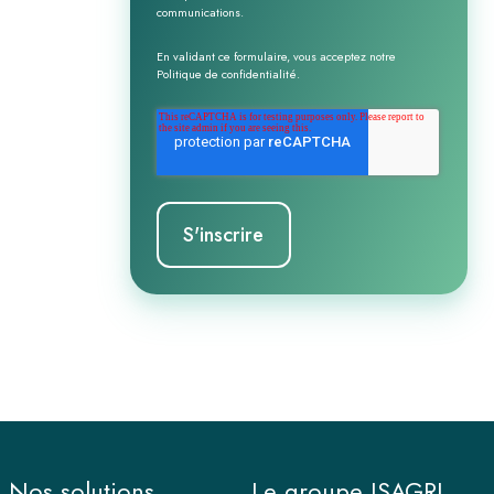
communications.
En validant ce formulaire, vous acceptez notre
Politique de confidentialité
.
Nos solutions
Le groupe ISAGRI