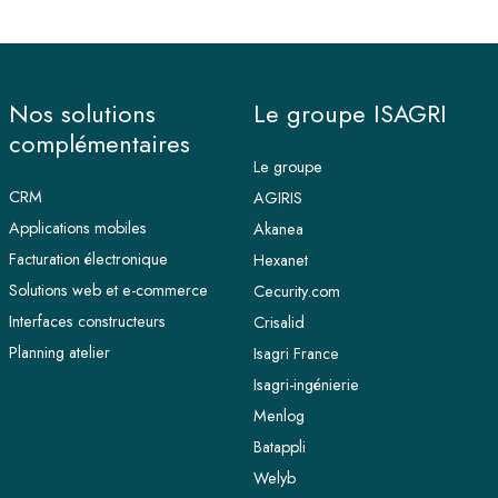
Nos solutions
Le groupe ISAGRI
complémentaires
Le groupe
CRM
AGIRIS
Applications mobiles
Akanea
Facturation électronique
Hexanet
Solutions web et e-commerce
Cecurity.com
Interfaces constructeurs
Crisalid
Planning atelier
Isagri France
Isagri-ingénierie
Menlog
Batappli
Welyb