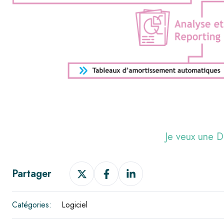
Je veux une
Partager
Partager
Partager
Partager
sur
sur
sur
X
Facebook
LinkedIn
Catégories:
Logiciel