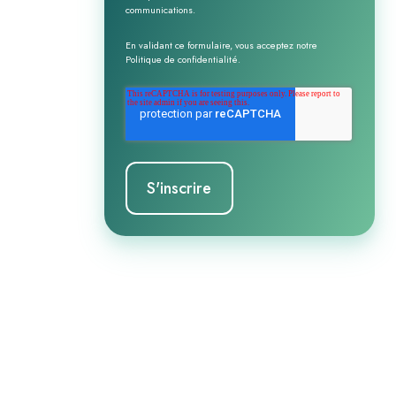
communications.
En validant ce formulaire, vous acceptez notre
Politique de confidentialité
.