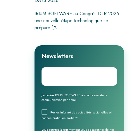
DAYS 2026
IRIUM SOFTWARE au Congrès DLR 2026 :
une nouvelle étape technologique se
prépare 🚀
Newsletters
Email
*
J'autorise IRIUM SOFTWARE à m'adresser de la
communication par email
Rester informé des actualités sectorielles et
bonnes pratiques métier
*
Vous pourrez à tout moment vous désabonner de nos