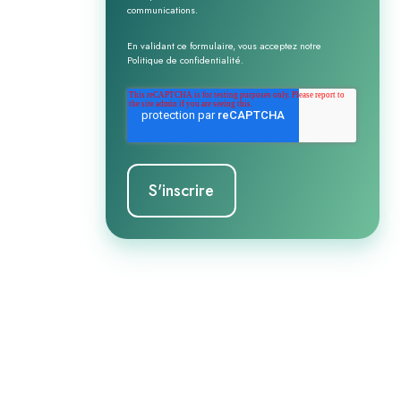
communications.
En validant ce formulaire, vous acceptez notre
Politique de confidentialité
.