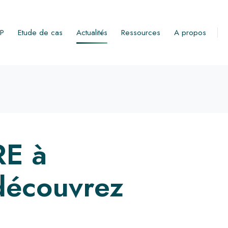
RP
Etude de cas
Actualités
Ressources
A propos
E à
 découvrez