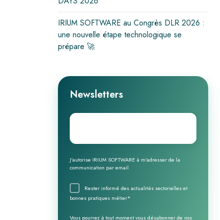
DAYS 2026
IRIUM SOFTWARE au Congrès DLR 2026 :
une nouvelle étape technologique se
prépare 🚀
Newsletters
Email
*
J'autorise IRIUM SOFTWARE à m'adresser de la
communication par email
Rester informé des actualités sectorielles et
bonnes pratiques métier
*
Vous pourrez à tout moment vous désabonner de nos